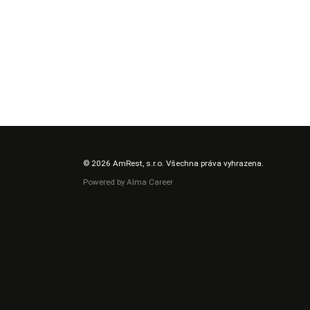
© 2026 AmRest, s.r.o. Všechna práva vyhrazena.
Powered by
Alma Career